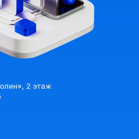
олин», 2 этаж
5