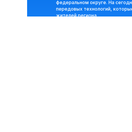
федеральном округе. На сегод
передовых технологий, которые
жителей региона.
Впервые данное мероприятие пр
актуальные проблемы производс
необходимые решения.
Программа меро
01
10:00