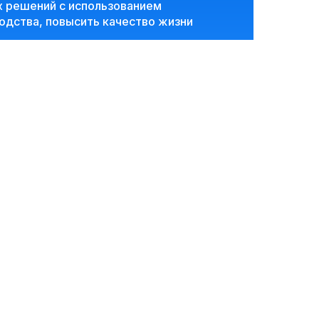
х решений с использованием
одства, повысить качество жизни
мфортной обстановке обсудить
с экспертами компании найти
03
10:40