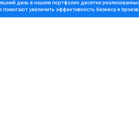
няшний день в нашем портфолио десятки реализованны
 помогают увеличить эффективность бизнеса и произв
ойдет в формате бизнес-завтрака, что позволит в ко
тва и реализации товаров и услуг, а также совместно 
приятия
02
10:20