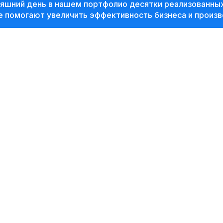
няшний день в нашем портфолио десятки реализованны
 помогают увеличить эффективность бизнеса и произв
ойдет в формате бизнес-завтрака, что позволит в ко
тва и реализации товаров и услуг, а также совместно 
приятия
02
10:20