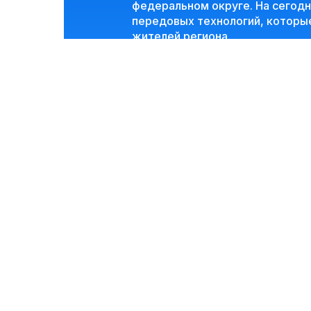
федеральном округе. На сегод
передовых технологий, которые
жителей региона.
Впервые данное мероприятие пр
актуальные проблемы производс
необходимые решения.
Программа меро
01
10:00