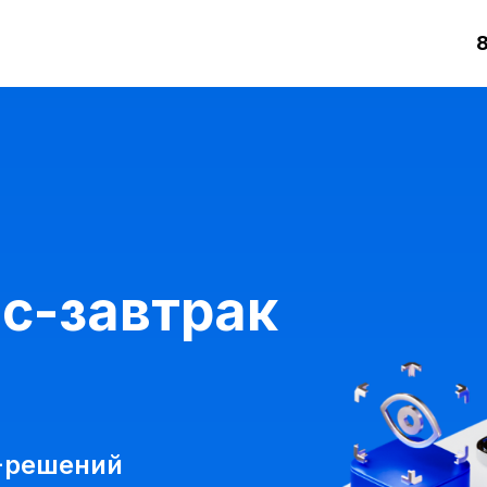
8
с-завтрак
-решений