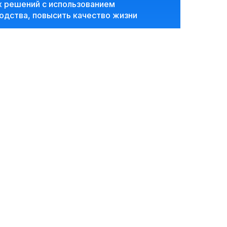
х решений с использованием
одства, повысить качество жизни
мфортной обстановке обсудить
с экспертами компании найти
03
10:40